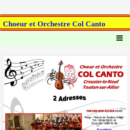
Choeur et Orchestre Col Canto
Notre choeur
Notre orchestre
Recrutement
Archives / Concerts / Affiches
Actualités
Revue de presse
Liens
Contact