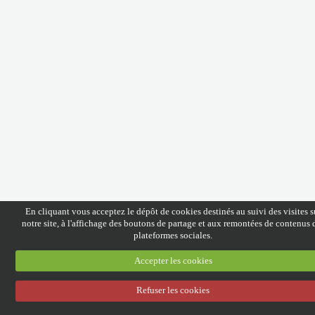
Discographie
Espace Adhérents
En cliquant vous acceptez le dépôt de cookies destinés au suivi des visites s
notre site, à l'affichage des boutons de partage et aux remontées de contenus 
plateformes sociales.
Accepter les cookies
Refuser les cookies